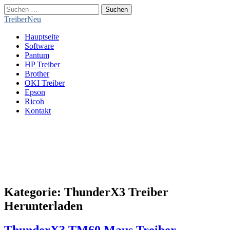
Suchen
nach:
TreiberNeu
Main
Skip
Hauptseite
menu
to
Software
content
Pantum
HP Treiber
Brother
OKI Treiber
Epson
Ricoh
Kontakt
Kategorie:
ThunderX3 Treiber
Herunterladen
ThunderX3 TM60 Maus Treiber