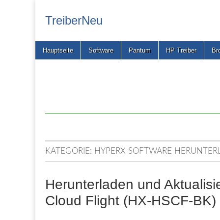
TreiberNeu
Main
Skip
Hauptseite
Software
Pantum
HP Treiber
Br
menu
to
content
KATEGORIE:
HYPERX SOFTWARE HERUNTER
Herunterladen und Aktualisi
Cloud Flight (HX-HSCF-BK)