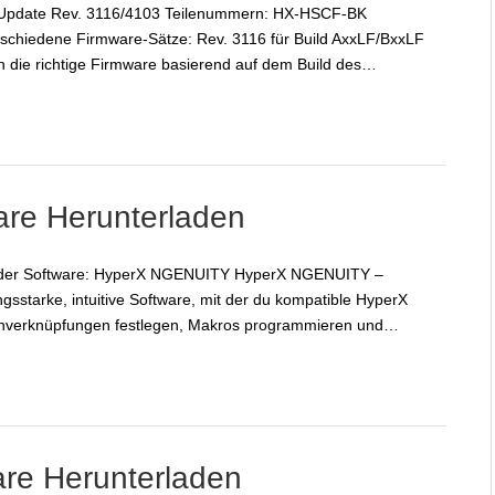
-Update Rev. 3116/4103 Teilenummern: HX-HSCF-BK
rschiedene Firmware-Sätze: Rev. 3116 für Build AxxLF/BxxLF
h die richtige Firmware basierend auf dem Build des…
re Herunterladen
me der Software: HyperX NGENUITY HyperX NGENUITY –
gsstarke, intuitive Software, mit der du kompatible HyperX
tenverknüpfungen festlegen, Makros programmieren und…
re Herunterladen