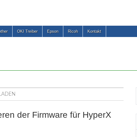
other
OKI Treiber
Epson
Ricoh
Kontakt
LADEN
eren der Firmware für HyperX