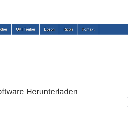
other
OKI Treiber
Epson
Ricoh
Kontakt
oftware Herunterladen