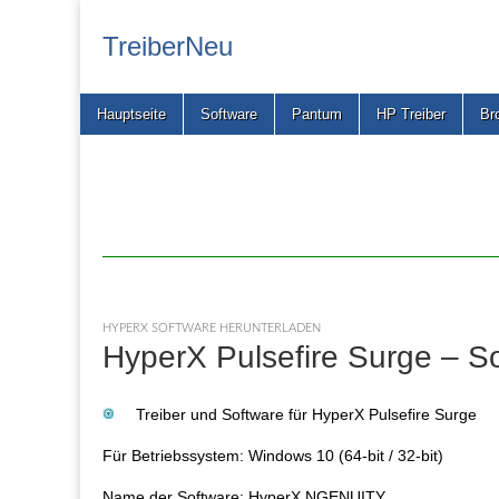
TreiberNeu
Main
Skip
Hauptseite
Software
Pantum
HP Treiber
Br
menu
to
content
HYPERX SOFTWARE HERUNTERLADEN
HyperX Pulsefire Surge – S
Treiber und Software für HyperX Pulsefire Surge
Für Betriebssystem: Windows 10 (64-bit / 32-bit)
Name der Software: HyperX NGENUITY