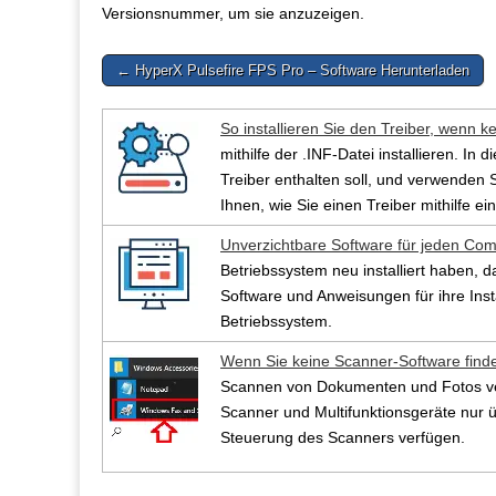
Versionsnummer, um sie anzuzeigen.
Post
← HyperX Pulsefire FPS Pro – Software Herunterladen
navigation
So installieren Sie den Treiber, wenn k
mithilfe der .INF-Datei installieren. In
Treiber enthalten soll, und verwenden Si
Ihnen, wie Sie einen Treiber mithilfe ein
Unverzichtbare Software für jeden Com
Betriebssystem neu installiert haben, d
Software und Anweisungen für ihre Ins
Betriebssystem.
Wenn Sie keine Scanner-Software find
Scannen von Dokumenten und Fotos verw
Scanner und Multifunktionsgeräte nur üb
Steuerung des Scanners verfügen.