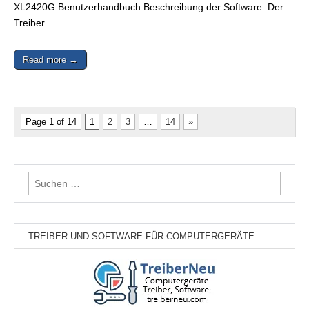
XL2420G Benutzerhandbuch Beschreibung der Software: Der
Treiber…
Read more →
Page 1 of 14
1
2
3
…
14
»
Suchen
nach:
TREIBER UND SOFTWARE FÜR COMPUTERGERÄTE