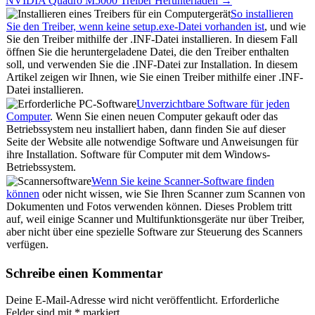
NVIDIA Quadro M5000 Treiber Herunterladen →
So installieren
Sie den Treiber, wenn keine setup.exe-Datei vorhanden ist
, und wie
Sie den Treiber mithilfe der .INF-Datei installieren. In diesem Fall
öffnen Sie die heruntergeladene Datei, die den Treiber enthalten
soll, und verwenden Sie die .INF-Datei zur Installation. In diesem
Artikel zeigen wir Ihnen, wie Sie einen Treiber mithilfe einer .INF-
Datei installieren.
Unverzichtbare Software für jeden
Computer
. Wenn Sie einen neuen Computer gekauft oder das
Betriebssystem neu installiert haben, dann finden Sie auf dieser
Seite der Website alle notwendige Software und Anweisungen für
ihre Installation. Software für Computer mit dem Windows-
Betriebssystem.
Wenn Sie keine Scanner-Software finden
können
oder nicht wissen, wie Sie Ihren Scanner zum Scannen von
Dokumenten und Fotos verwenden können. Dieses Problem tritt
auf, weil einige Scanner und Multifunktionsgeräte nur über Treiber,
aber nicht über eine spezielle Software zur Steuerung des Scanners
verfügen.
Schreibe einen Kommentar
Deine E-Mail-Adresse wird nicht veröffentlicht.
Erforderliche
Felder sind mit
*
markiert