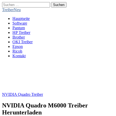
Suchen
nach:
TreiberNeu
Main
Skip
Hauptseite
menu
to
Software
content
Pantum
HP Treiber
Brother
OKI Treiber
Epson
Ricoh
Kontakt
NVIDIA Quadro Treiber
NVIDIA Quadro M6000 Treiber
Herunterladen