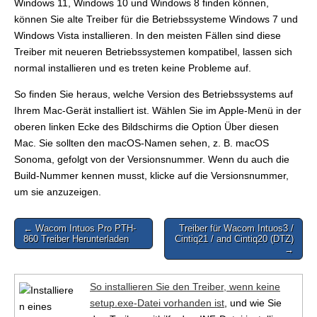
Windows 11, Windows 10 und Windows 8 finden können,
können Sie alte Treiber für die Betriebssysteme Windows 7 und
Windows Vista installieren. In den meisten Fällen sind diese
Treiber mit neueren Betriebssystemen kompatibel, lassen sich
normal installieren und es treten keine Probleme auf.
So finden Sie heraus, welche Version des Betriebssystems auf
Ihrem Mac-Gerät installiert ist. Wählen Sie im Apple-Menü in der
oberen linken Ecke des Bildschirms die Option Über diesen
Mac. Sie sollten den macOS-Namen sehen, z. B. macOS
Sonoma, gefolgt von der Versionsnummer. Wenn du auch die
Build-Nummer kennen musst, klicke auf die Versionsnummer,
um sie anzuzeigen.
Post
← Wacom Intuos Pro PTH-
Treiber für Wacom Intuos3 /
860 Treiber Herunterladen
Cintiq21 / and Cintiq20 (DTZ)
navigation
→
So installieren Sie den Treiber, wenn keine
setup.exe-Datei vorhanden ist
, und wie Sie