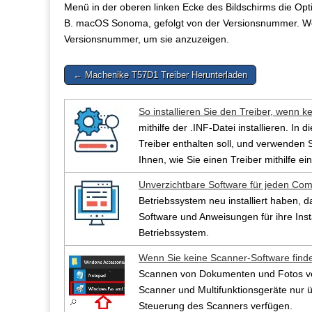
Menü in der oberen linken Ecke des Bildschirms die Op
B. macOS Sonoma, gefolgt von der Versionsnummer. We
Versionsnummer, um sie anzuzeigen.
Post
← Machenike T57D1 Treiber Herunterladen
navigation
So installieren Sie den Treiber, wenn k
mithilfe der .INF-Datei installieren. In
Treiber enthalten soll, und verwenden Si
Ihnen, wie Sie einen Treiber mithilfe ein
Unverzichtbare Software für jeden Com
Betriebssystem neu installiert haben, d
Software und Anweisungen für ihre Ins
Betriebssystem.
Wenn Sie keine Scanner-Software find
Scannen von Dokumenten und Fotos verw
Scanner und Multifunktionsgeräte nur üb
Steuerung des Scanners verfügen.