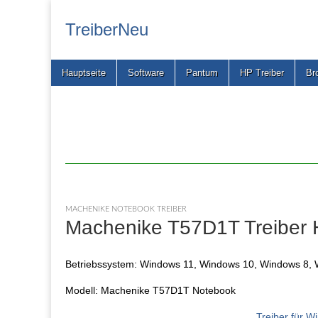
TreiberNeu
Main
Skip
Hauptseite
Software
Pantum
HP Treiber
Br
menu
to
content
MACHENIKE NOTEBOOK TREIBER
Machenike T57D1T Treiber 
Betriebssystem: Windows 11, Windows 10, Windows 8, 
Modell: Machenike T57D1T Notebook
Treiber für 