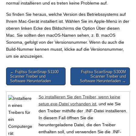
normal installieren und es treten keine Probleme auf.
So finden Sie heraus, welche Version des Betriebssystems auf
Ihrem Mac-Gerät installiert ist. Wählen Sie im Apple-Menü in der
oberen linken Ecke des Bildschirms die Option Über diesen
Mac. Sie sollten den macOS-Namen sehen, z. B. macOS
Sonoma, gefolgt von der Versionsnummer. Wenn du auch die
Build-Nummer kennen musst, klicke auf die Versionsnummer,
um sie anzuzeigen.
Post
← Fujitsu ScanSnap S1100
Fujitsu ScanSnap S300M
Scanner Treiber und
Scanner Treiber und
navigation
Software Herunterladen
Software Herunterladen →
So installieren Sie den Treiber, wenn keine
setup.exe-Datei vorhanden ist
, und wie Sie
den Treiber mithilfe der .INF-Datei installieren.
In diesem Fall öffnen Sie die
heruntergeladene Datei, die den Treiber
enthalten soll, und verwenden Sie die .INF-