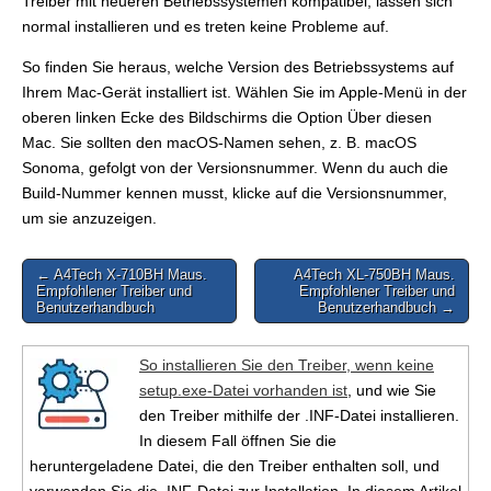
Treiber mit neueren Betriebssystemen kompatibel, lassen sich
normal installieren und es treten keine Probleme auf.
So finden Sie heraus, welche Version des Betriebssystems auf
Ihrem Mac-Gerät installiert ist. Wählen Sie im Apple-Menü in der
oberen linken Ecke des Bildschirms die Option Über diesen
Mac. Sie sollten den macOS-Namen sehen, z. B. macOS
Sonoma, gefolgt von der Versionsnummer. Wenn du auch die
Build-Nummer kennen musst, klicke auf die Versionsnummer,
um sie anzuzeigen.
Post
← A4Tech X-710BH Maus.
A4Tech XL-750BH Maus.
Empfohlener Treiber und
Empfohlener Treiber und
navigation
Benutzerhandbuch
Benutzerhandbuch →
So installieren Sie den Treiber, wenn keine
setup.exe-Datei vorhanden ist
, und wie Sie
den Treiber mithilfe der .INF-Datei installieren.
In diesem Fall öffnen Sie die
heruntergeladene Datei, die den Treiber enthalten soll, und
verwenden Sie die .INF-Datei zur Installation. In diesem Artikel