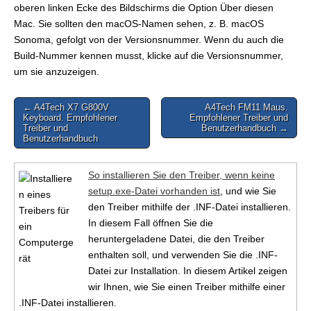
oberen linken Ecke des Bildschirms die Option Über diesen
Mac. Sie sollten den macOS-Namen sehen, z. B. macOS
Sonoma, gefolgt von der Versionsnummer. Wenn du auch die
Build-Nummer kennen musst, klicke auf die Versionsnummer,
um sie anzuzeigen.
Post
← A4Tech X7 G800V
A4Tech FM11 Maus.
Keyboard. Empfohlener
Empfohlener Treiber und
navigation
Treiber und
Benutzerhandbuch →
Benutzerhandbuch
So installieren Sie den Treiber, wenn keine
setup.exe-Datei vorhanden ist
, und wie Sie
den Treiber mithilfe der .INF-Datei installieren.
In diesem Fall öffnen Sie die
heruntergeladene Datei, die den Treiber
enthalten soll, und verwenden Sie die .INF-
Datei zur Installation. In diesem Artikel zeigen
wir Ihnen, wie Sie einen Treiber mithilfe einer
.INF-Datei installieren.