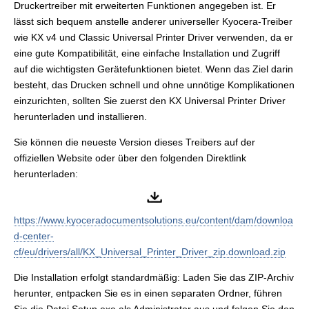
Druckertreiber mit erweiterten Funktionen angegeben ist. Er
lässt sich bequem anstelle anderer universeller Kyocera-Treiber
wie KX v4 und Classic Universal Printer Driver verwenden, da er
eine gute Kompatibilität, eine einfache Installation und Zugriff
auf die wichtigsten Gerätefunktionen bietet. Wenn das Ziel darin
besteht, das Drucken schnell und ohne unnötige Komplikationen
einzurichten, sollten Sie zuerst den KX Universal Printer Driver
herunterladen und installieren.
Sie können die neueste Version dieses Treibers auf der
offiziellen Website oder über den folgenden Direktlink
herunterladen:
https://www.kyoceradocumentsolutions.eu/content/dam/downloa
d-center-
cf/eu/drivers/all/KX_Universal_Printer_Driver_zip.download.zip
Die Installation erfolgt standardmäßig: Laden Sie das ZIP-Archiv
herunter, entpacken Sie es in einen separaten Ordner, führen
Sie die Datei Setup.exe als Administrator aus und folgen Sie den