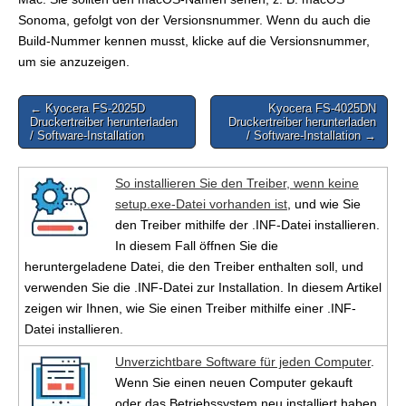
Sonoma, gefolgt von der Versionsnummer. Wenn du auch die
Build-Nummer kennen musst, klicke auf die Versionsnummer,
um sie anzuzeigen.
Post
← Kyocera FS-2025D
Kyocera FS-4025DN
Druckertreiber herunterladen
Druckertreiber herunterladen
navigation
/ Software-Installation
/ Software-Installation →
So installieren Sie den Treiber, wenn keine
setup.exe-Datei vorhanden ist
, und wie Sie
den Treiber mithilfe der .INF-Datei installieren.
In diesem Fall öffnen Sie die
heruntergeladene Datei, die den Treiber enthalten soll, und
verwenden Sie die .INF-Datei zur Installation. In diesem Artikel
zeigen wir Ihnen, wie Sie einen Treiber mithilfe einer .INF-
Datei installieren.
Unverzichtbare Software für jeden Computer
.
Wenn Sie einen neuen Computer gekauft
oder das Betriebssystem neu installiert haben,