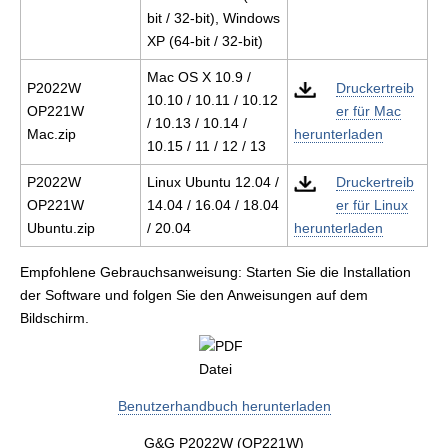
bit / 32-bit), Windows
XP (64-bit / 32-bit)
Mac OS X 10.9 /
P2022W
Druckertreib
10.10 / 10.11 / 10.12
OP221W
er für Mac
/ 10.13 / 10.14 /
Mac.zip
herunterladen
10.15 / 11 / 12 / 13
P2022W
Linux Ubuntu 12.04 /
Druckertreib
OP221W
14.04 / 16.04 / 18.04
er für Linux
Ubuntu.zip
/ 20.04
herunterladen
Empfohlene Gebrauchsanweisung: Starten Sie die Installation
der Software und folgen Sie den Anweisungen auf dem
Bildschirm.
Benutzerhandbuch herunterladen
G&G P2022W (OP221W)