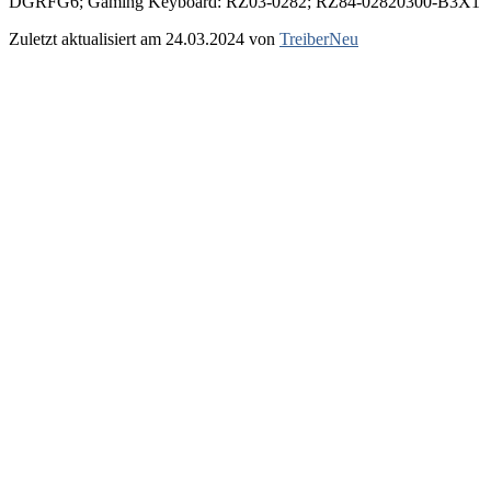
DGRFG6; Gaming Keyboard: RZ03-0282; RZ84-02820300-B3X1
Zuletzt aktualisiert am 24.03.2024 von
TreiberNeu