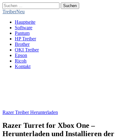
Suchen
nach:
TreiberNeu
Main
Skip
Hauptseite
menu
to
Software
content
Pantum
HP Treiber
Brother
OKI Treiber
Epson
Ricoh
Kontakt
Razer Treiber Herunterladen
Razer Turret for Xbox One –
Herunterladen und Installieren der