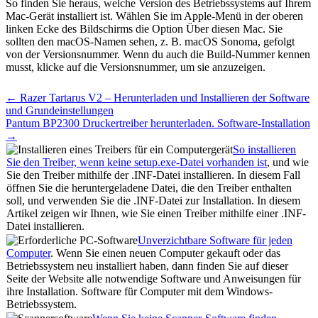
So finden Sie heraus, welche Version des Betriebssystems auf Ihrem
Mac-Gerät installiert ist. Wählen Sie im Apple-Menü in der oberen
linken Ecke des Bildschirms die Option Über diesen Mac. Sie
sollten den macOS-Namen sehen, z. B. macOS Sonoma, gefolgt
von der Versionsnummer. Wenn du auch die Build-Nummer kennen
musst, klicke auf die Versionsnummer, um sie anzuzeigen.
Post
← Razer Tartarus V2 – Herunterladen und Installieren der Software
navigation
und Grundeinstellungen
Pantum BP2300 Druckertreiber herunterladen. Software-Installation
→
So installieren
Sie den Treiber, wenn keine setup.exe-Datei vorhanden ist
, und wie
Sie den Treiber mithilfe der .INF-Datei installieren. In diesem Fall
öffnen Sie die heruntergeladene Datei, die den Treiber enthalten
soll, und verwenden Sie die .INF-Datei zur Installation. In diesem
Artikel zeigen wir Ihnen, wie Sie einen Treiber mithilfe einer .INF-
Datei installieren.
Unverzichtbare Software für jeden
Computer
. Wenn Sie einen neuen Computer gekauft oder das
Betriebssystem neu installiert haben, dann finden Sie auf dieser
Seite der Website alle notwendige Software und Anweisungen für
ihre Installation. Software für Computer mit dem Windows-
Betriebssystem.