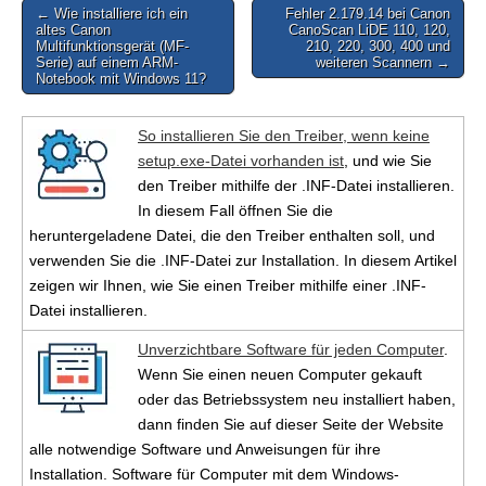
Post
← Wie installiere ich ein
Fehler 2.179.14 bei Canon
altes Canon
CanoScan LiDE 110, 120,
navigation
Multifunktionsgerät (MF-
210, 220, 300, 400 und
Serie) auf einem ARM-
weiteren Scannern →
Notebook mit Windows 11?
So installieren Sie den Treiber, wenn keine
setup.exe-Datei vorhanden ist
, und wie Sie
den Treiber mithilfe der .INF-Datei installieren.
In diesem Fall öffnen Sie die
heruntergeladene Datei, die den Treiber enthalten soll, und
verwenden Sie die .INF-Datei zur Installation. In diesem Artikel
zeigen wir Ihnen, wie Sie einen Treiber mithilfe einer .INF-
Datei installieren.
Unverzichtbare Software für jeden Computer
.
Wenn Sie einen neuen Computer gekauft
oder das Betriebssystem neu installiert haben,
dann finden Sie auf dieser Seite der Website
alle notwendige Software und Anweisungen für ihre
Installation. Software für Computer mit dem Windows-