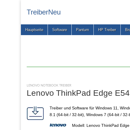
TreiberNeu
Main
Skip
Hauptseite
Software
Pantum
HP Treiber
Br
menu
to
content
LENOVO NOTEBOOK TREIBER
Lenovo ThinkPad Edge E540
Treiber und Software für Windows 11, Window
8.1 (64-bit / 32-bit), Windows 7 (64-bit / 32-
Modell: Lenovo ThinkPad Edge