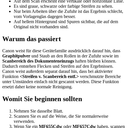
Auf dem Scan erscheint eine vertikale oder horizontale Linie.
Es sind graue, schwarze oder farbige Streifen zu sehen.
Nur beim Arbeiten über die Zufuhr ist das Ergebnis schlecht,
vom Vorlagenglas dagegen besser.
Auf hellem Hintergrund sind Spuren sichtbar, die auf dem
Original nicht vorhanden sind.
Warum das passiert
Canon weist für diese Gerätefamilie ausdrücklich darauf hin, dass
Graphitpulver
und Staub an den Rollen in der Zufuhr sowie im
Scanbereich des Dokumenteneinzugs
haften bleiben können.
Dadurch entstehen Flecken und Streifen auf den Ergebnissen.
Canon weist außerdem separat darauf hin, dass bei aktivierter
Funktion
<Streifen v. Scanbereich entf.>
verschmutzte Bereiche
unter Umständen einfach nicht gescannt werden. Diese Funktion
ersetzt daher keine normale Reinigung.
Womit Sie beginnen sollten
Nehmen Sie dasselbe Blatt.
Scannen Sie es auf die Weise, die Sie normalerweise
verwenden.
Wenn Sie ein
MF655Cdw
oder
MF657Cdw
haben, scannen