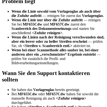
Problem liegt
Wenn die Linie sowohl vom Vorlagenglas als auch über
die Zufuhr auftritt
— reinigen Sie zuerst das
Vorlagenglas
.
Wenn die Linie nur über die Zufuhr auftritt
— reinigen
Sie bei
MF655Cdw
und
MF657Cdw
zuerst den
Scanbereich des Dokumenteneinzugs
und starten Sie
anschließend
<Zufuhr reinigen>
.
Wenn die Linien nach der Reinigung verschwunden sind,
aber ein leerer oder zu heller Streifen erscheint
— prüfen
Sie, ob
<Streifen v. Scanbereich entf.>
aktiviert ist.
Wenn bei einer Scanmethode alles sauber ist, bei einer
anderen aber ein „verschmutztes“ Ergebnis entsteht
—
prüfen Sie zusätzlich die Profil- und
Bildverarbeitungseinstellungen.
Wann Sie den Support kontaktieren
sollten
Sie haben das
Vorlagenglas
bereits gereinigt.
Bei
MF655Cdw
oder
MF657Cdw
haben Sie sowohl die
manuelle Reinigung als auch
<Zufuhr reinigen>
durchgeführt.
Sie haben
<Streifen v. Scanbereich entf.>
überprüft.