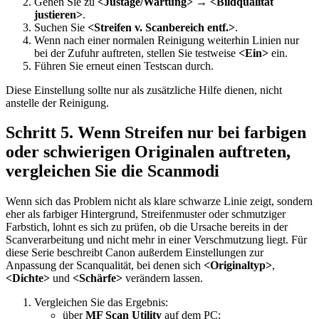
Gehen Sie zu
<Justage/Wartung>
→
<Bildqualität
justieren>
.
Suchen Sie
<Streifen v. Scanbereich entf.>
.
Wenn nach einer normalen Reinigung weiterhin Linien nur
bei der Zufuhr auftreten, stellen Sie testweise
<Ein>
ein.
Führen Sie erneut einen Testscan durch.
Diese Einstellung sollte nur als zusätzliche Hilfe dienen, nicht
anstelle der Reinigung.
Schritt 5. Wenn Streifen nur bei farbigen
oder schwierigen Originalen auftreten,
vergleichen Sie die Scanmodi
Wenn sich das Problem nicht als klare schwarze Linie zeigt, sondern
eher als farbiger Hintergrund, Streifenmuster oder schmutziger
Farbstich, lohnt es sich zu prüfen, ob die Ursache bereits in der
Scanverarbeitung und nicht mehr in einer Verschmutzung liegt. Für
diese Serie beschreibt Canon außerdem Einstellungen zur
Anpassung der Scanqualität, bei denen sich
<Originaltyp>
,
<Dichte>
und
<Schärfe>
verändern lassen.
Vergleichen Sie das Ergebnis:
über
MF Scan Utility
auf dem PC;