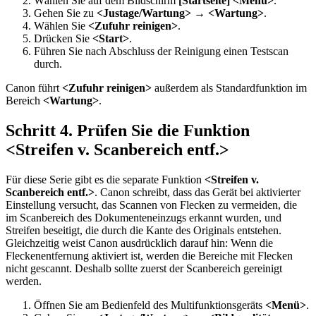
Wählen Sie auf dem Bildschirm
[Startseite]
<Menü>
.
Gehen Sie zu
<Justage/Wartung>
→
<Wartung>
.
Wählen Sie
<Zufuhr reinigen>
.
Drücken Sie
<Start>
.
Führen Sie nach Abschluss der Reinigung einen Testscan
durch.
Canon führt
<Zufuhr reinigen>
außerdem als Standardfunktion im
Bereich
<Wartung>
.
Schritt 4. Prüfen Sie die Funktion
<Streifen v. Scanbereich entf.>
Für diese Serie gibt es die separate Funktion
<Streifen v.
Scanbereich entf.>
. Canon schreibt, dass das Gerät bei aktivierter
Einstellung versucht, das Scannen von Flecken zu vermeiden, die
im Scanbereich des Dokumenteneinzugs erkannt wurden, und
Streifen beseitigt, die durch die Kante des Originals entstehen.
Gleichzeitig weist Canon ausdrücklich darauf hin: Wenn die
Fleckenentfernung aktiviert ist, werden die Bereiche mit Flecken
nicht gescannt. Deshalb sollte zuerst der Scanbereich gereinigt
werden.
Öffnen Sie am Bedienfeld des Multifunktionsgeräts
<Menü>
.