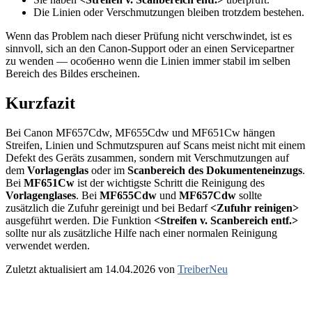
Die Linien oder Verschmutzungen bleiben trotzdem bestehen.
Wenn das Problem nach dieser Prüfung nicht verschwindet, ist es
sinnvoll, sich an den Canon-Support oder an einen Servicepartner
zu wenden — особенно wenn die Linien immer stabil im selben
Bereich des Bildes erscheinen.
Kurzfazit
Bei Canon MF657Cdw, MF655Cdw und MF651Cw hängen
Streifen, Linien und Schmutzspuren auf Scans meist nicht mit einem
Defekt des Geräts zusammen, sondern mit Verschmutzungen auf
dem
Vorlagenglas
oder im
Scanbereich des Dokumenteneinzugs
.
Bei
MF651Cw
ist der wichtigste Schritt die Reinigung des
Vorlagenglases
. Bei
MF655Cdw
und
MF657Cdw
sollte
zusätzlich die Zufuhr gereinigt und bei Bedarf
<Zufuhr reinigen>
ausgeführt werden. Die Funktion
<Streifen v. Scanbereich entf.>
sollte nur als zusätzliche Hilfe nach einer normalen Reinigung
verwendet werden.
Zuletzt aktualisiert am 14.04.2026 von
TreiberNeu