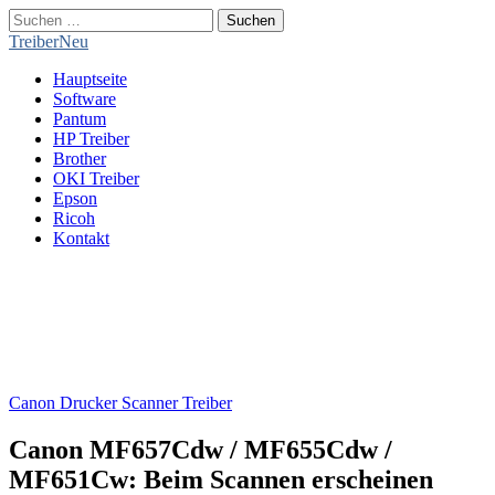
Suchen
nach:
TreiberNeu
Main
Skip
Hauptseite
menu
to
Software
content
Pantum
HP Treiber
Brother
OKI Treiber
Epson
Ricoh
Kontakt
Canon Drucker Scanner Treiber
Canon MF657Cdw / MF655Cdw /
MF651Cw: Beim Scannen erscheinen