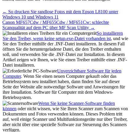
Post
← So drucken Sie randlose Fotos mit dem Epson L8100 unter
navigation
Windows 10 und Windows 11
Canon MF657Cdw / MF655Cdw / MF651Cw: schlechte
Scanqualität auf dem PC über MF Scan Utility →
So installieren
Sie den Treiber, wenn keine setup.exe-Datei vorhanden ist
, und wie
Sie den Treiber mithilfe der .INF-Datei installieren. In diesem Fall
öffnen Sie die heruntergeladene Datei, die den Treiber enthalten
soll, und verwenden Sie die .INF-Datei zur Installation. In diesem
Artikel zeigen wir Ihnen, wie Sie einen Treiber mithilfe einer .INF-
Datei installieren.
Unverzichtbare Software für jeden
Computer
. Wenn Sie einen neuen Computer gekauft oder das
Betriebssystem neu installiert haben, dann finden Sie auf dieser
Seite der Website alle notwendige Software und Anweisungen für
ihre Installation. Software für Computer mit dem Windows-
Betriebssystem.
Wenn Sie keine Scanner-Software finden
können
oder nicht wissen, wie Sie Ihren Scanner zum Scannen von
Dokumenten und Fotos verwenden können. Dieses Problem tritt
auf, weil einige Scanner und Multifunktionsgeräte nur über Treiber,
aber nicht über eine spezielle Software zur Steuerung des Scanners
verfügen.